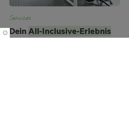
Services
Dein
All-Inclusive-Erlebnis
Cookie Einstellungen
Du möchtest den Aufbau deiner Website oder
regelmäßige Veröffentlichungen lieber abgeben?
Kein Problem! Wir stehen dir gerne zur Seite und
helfen bei deinem Vorhaben. Hierfür stehen dir
unterschiedlichste Services zur Verfügung. Dein
Upgrade kannst du zu jedem Zeitpunkt buchen!
Zu den Services
Jetzt kostenlos loslegen!