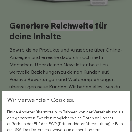
Generiere
Reichweite
für
deine Inhalte
Bewirb deine Produkte und Angebote über Online-
Anzeigen und erreiche dadurch noch mehr
Menschen. Über deinen Newsletter baust du
wertvolle Beziehungen zu deinen Kunden auf.
Positive Bewertungen und Weiterempfehlungen
überzeugen neue Kunden. Wir haben alles, was du
brauchst, um online zu wachsen.
Wir verwenden Cookies.
Einige Anbieter übermitteln im Rahmen von der Verarbeitung zu
den genannten Zwecken möglicherweise Daten an Länder
außerhalb der EU/ des EWR (Drittlanddatenübermittlung), z.B. in
die USA. Das Datenschutzniveau in diesen Ländern ist