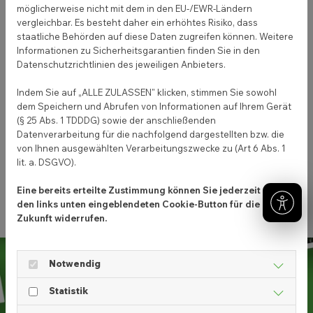
möglicherweise nicht mit dem in den EU-/EWR-Ländern
vergleichbar. Es besteht daher ein erhöhtes Risiko, dass
staatliche Behörden auf diese Daten zugreifen können. Weitere
Informationen zu Sicherheitsgarantien finden Sie in den
Leg direkt
kostenlos
Datenschutzrichtlinien des jeweiligen Anbieters.
los
und entdecke alle
Indem Sie auf „ALLE ZULASSEN" klicken, stimmen Sie sowohl
dem Speichern und Abrufen von Informationen auf Ihrem Gerät
Vorteile!
(§ 25 Abs. 1 TDDDG) sowie der anschließenden
Datenverarbeitung für die nachfolgend dargestellten bzw. die
von Ihnen ausgewählten Verarbeitungszwecke zu (Art 6 Abs. 1
Jetzt loslegen
lit. a. DSGVO).
Eine bereits erteilte Zustimmung können Sie jederzeit über
den links unten eingeblendeten Cookie-Button für die
Zukunft widerrufen.
Notwendig
Statistik